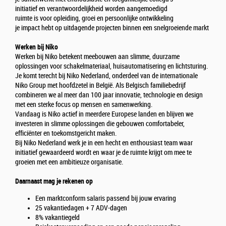
initiatief en verantwoordelijkheid worden aangemoedigd
ruimte is voor opleiding, groei en persoonlijke ontwikkeling
je impact hebt op uitdagende projecten binnen een snelgroeiende markt
Werken bij Niko
Werken bij Niko betekent meebouwen aan slimme, duurzame
oplossingen voor schakelmateriaal, huisautomatisering en lichtsturing.
Je komt terecht bij Niko Nederland, onderdeel van de internationale
Niko Group met hoofdzetel in België. Als Belgisch familiebedrijf
combineren we al meer dan 100 jaar innovatie, technologie en design
met een sterke focus op mensen en samenwerking.
Vandaag is Niko actief in meerdere Europese landen en blijven we
investeren in slimme oplossingen die gebouwen comfortabeler,
efficiënter en toekomstgericht maken.
Bij Niko Nederland werk je in een hecht en enthousiast team waar
initiatief gewaardeerd wordt en waar je de ruimte krijgt om mee te
groeien met een ambitieuze organisatie.
Daarnaast mag je rekenen op
Een marktconform salaris passend bij jouw ervaring
25 vakantiedagen + 7 ADV-dagen
8% vakantiegeld