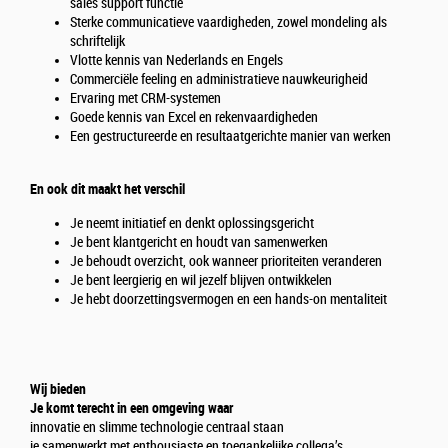
sales support functie
Sterke communicatieve vaardigheden, zowel mondeling als
schriftelijk
Vlotte kennis van Nederlands en Engels
Commerciële feeling en administratieve nauwkeurigheid
Ervaring met CRM-systemen
Goede kennis van Excel en rekenvaardigheden
Een gestructureerde en resultaatgerichte manier van werken
En ook dit maakt het verschil
Je neemt initiatief en denkt oplossingsgericht
Je bent klantgericht en houdt van samenwerken
Je behoudt overzicht, ook wanneer prioriteiten veranderen
Je bent leergierig en wil jezelf blijven ontwikkelen
Je hebt doorzettingsvermogen en een hands-on mentaliteit
Wij bieden
Je komt terecht in een omgeving waar
innovatie en slimme technologie centraal staan
je samenwerkt met enthousiaste en toegankelijke collega’s