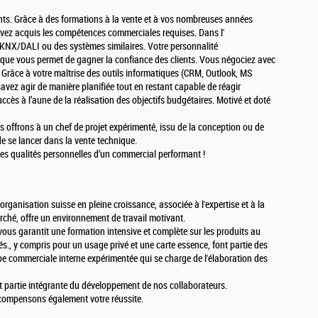
nts. Grâce à des formations à la vente et à vos nombreuses années
vez acquis les compétences commerciales requises. Dans l'
x KNX/DALI ou des systèmes similaires. Votre personnalité
ique vous permet de gagner la confiance des clients. Vous négociez avec
. Grâce à votre maîtrise des outils informatiques (CRM, Outlook, MS
savez agir de manière planifiée tout en restant capable de réagir
ès à l’aune de la réalisation des objectifs budgétaires. Motivé et doté
s offrons à un chef de projet expérimenté, issu de la conception ou de
é de se lancer dans la vente technique.
es qualités personnelles d’un commercial performant !
organisation suisse en pleine croissance, associée à l'expertise et à la
ché, offre un environnement de travail motivant.
vous garantit une formation intensive et complète sur les produits au
és., y compris pour un usage privé et une carte essence, font partie des
pe commerciale interne expérimentée qui se charge de l'élaboration des
it partie intégrante du développement de nos collaborateurs.
récompensons également votre réussite.