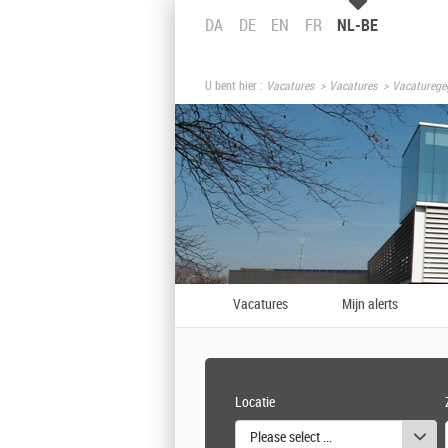
DA
DE
EN
FR
NL-BE
U bent hier :
Vacatures
Vacatures
Vacaturege
Vacatures
Mijn alerts
Locatie
Please select one or more values