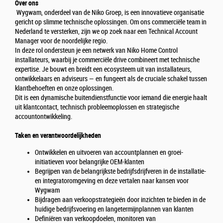
Over ons
Wygwam, onderdeel van de Niko Groep, is een innovatieve organisatie
gericht op slimme technische oplossingen. Om ons commerciële team in
Nederland te versterken, zijn we op zoek naar een Technical Account
Manager voor de noordelijke regio.
In deze rol ondersteun je een netwerk van Niko Home Control
installateurs, waarbij je commerciële drive combineert met technische
expertise. Je bouwt en breidt een ecosysteem uit van installateurs,
ontwikkelaars en adviseurs — en fungeert als de cruciale schakel tussen
klantbehoeften en onze oplossingen.
Dit is een dynamische buitendienstfunctie voor iemand die energie haalt
uit klantcontact, technisch probleemoplossen en strategische
accountontwikkeling.
Taken en verantwoordelijkheden
Ontwikkelen en uitvoeren van accountplannen en groei-
initiatieven voor belangrijke OEM-klanten
Begrijpen van de belangrijkste bedrijfsdrijfveren in de installatie-
en integratoromgeving en deze vertalen naar kansen voor
Wygwam
Bijdragen aan verkoopstrategieën door inzichten te bieden in de
huidige bedrijfsvoering en langetermijnplannen van klanten
Definiëren van verkoopdoelen, monitoren van