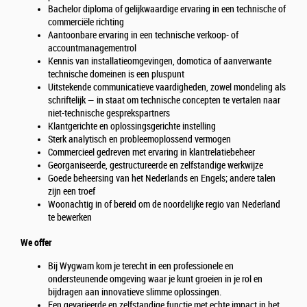
Bachelor diploma of gelijkwaardige ervaring in een technische of
commerciële richting
Aantoonbare ervaring in een technische verkoop- of
accountmanagementrol
Kennis van installatieomgevingen, domotica of aanverwante
technische domeinen is een pluspunt
Uitstekende communicatieve vaardigheden, zowel mondeling als
schriftelijk — in staat om technische concepten te vertalen naar
niet-technische gesprekspartners
Klantgerichte en oplossingsgerichte instelling
Sterk analytisch en probleemoplossend vermogen
Commercieel gedreven met ervaring in klantrelatiebeheer
Georganiseerde, gestructureerde en zelfstandige werkwijze
Goede beheersing van het Nederlands en Engels; andere talen
zijn een troef
Woonachtig in of bereid om de noordelijke regio van Nederland
te bewerken
We offer
Bij Wygwam kom je terecht in een professionele en
ondersteunende omgeving waar je kunt groeien in je rol en
bijdragen aan innovatieve slimme oplossingen.
Een gevarieerde en zelfstandige functie met echte impact in het