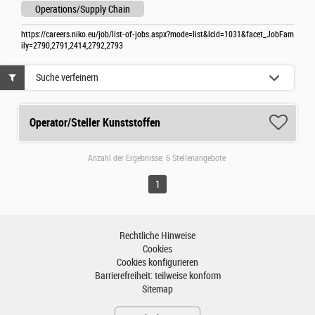
Operations/Supply Chain
https://careers.niko.eu/job/list-of-jobs.aspx?mode=list&lcid=1031&facet_JobFam
ily=2790,2791,2414,2792,2793
Suche verfeinern
Operator/Steller Kunststoffen
Anzahl der Ergebnisse:
6 Stellenangebote
1
Rechtliche Hinweise
Cookies
Cookies konfigurieren
Barrierefreiheit: teilweise konform
Sitemap