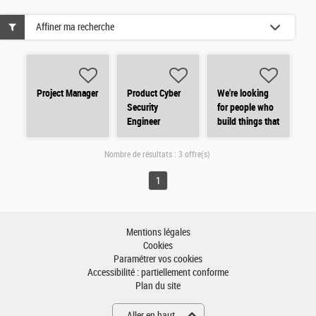
Affiner ma recherche
Project Manager
Product Cyber
We're looking
Security
for people who
Engineer
build things that
matter.
Nombre de résultats :
3 offre(s)
1
Mentions légales
Cookies
Paramétrer vos cookies
Accessibilité : partiellement conforme
Plan du site
Aller en haut