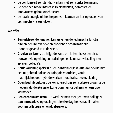
Je combineert zelfstandig werken met een sterke teamspirit.
Je hebt een brede interesse in elektriciteit, domotica en
innovatieve gebouwtechnieken.
Je haalt energie uit het helpen van klanten en het oplossen van
technische vraagstukken.
We offer
Een uitdagende functie :
Een gevarieerde technische functie
binnen een innovatieve en groeiende organisatie die
toonaangevend is in de sector.
Groeien en leren :
Je krijgt de kans om je kennis verder uit te
bouwen via opleidingen, trainingen en kennisuitwisseling met
ervaren collega's.
Sterk verloningspakket :
Een aantrekkelijk salaris aangevuld met
een uitgebreid pakket extralegale voordelen, zoals
maaltijdcheques, hybride werken, hospitalisatieverzekering,...
Open bedrijfscultuur :
Je komt terecht in een stabiele organisatie
met een duidelijke visie, korte communicatielijnen en een open
werksfeer.
Een enthousiast team
: Je werkt samen met gedreven collega's
aan innovatieve oplossingen die elke dag het verschil maken
voor installateurs en eindgebruikers.